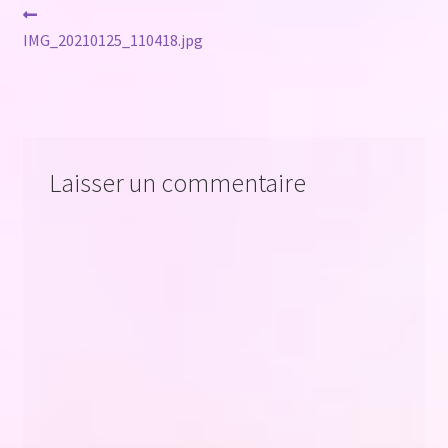
Navigation
Article
précédent :
IMG_20210125_110418.jpg
de
l’article
Laisser un commentaire