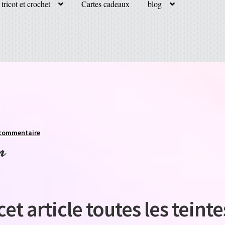
tricot et crochet
Cartes cadeaux
blog
 commentaire
n
t article toutes les teinte