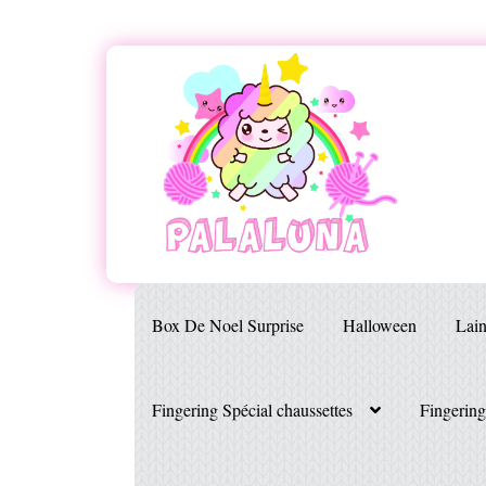
Aller
Aller
à
au
la
contenu
navigation
Box De Noel Surprise
Halloween
Lai
Fingering Spécial chaussettes
Fingerin