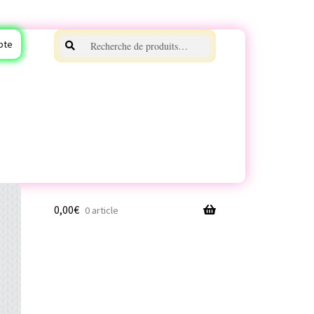
Recherche
Recherche
pte
pour :
0,00
€
0 article