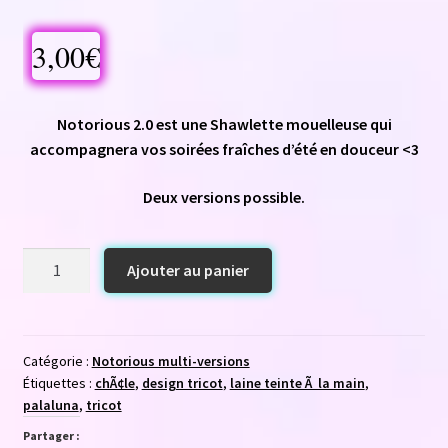
3,00
€
Notorious 2.0 est une Shawlette mouelleuse qui
accompagnera vos soirées fraîches d’été en douceur <3
Deux versions possible.
quantité
Ajouter au panier
de
Notorious
2.0
Catégorie :
Notorious multi-versions
Étiquettes :
chÃ¢le
,
design tricot
,
laine teinte Ã la main
,
palaluna
,
tricot
Partager :